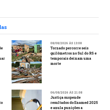
das
08/08/2026 ÀS 13:08
de
Tornado percorre seis
quilômetros no Sul do RS e
nar
temporais deixam uma
morte
06/08/2026 ÀS 21:08
Justiça suspende
to
resultados do Enamed 2025
e anula punições a