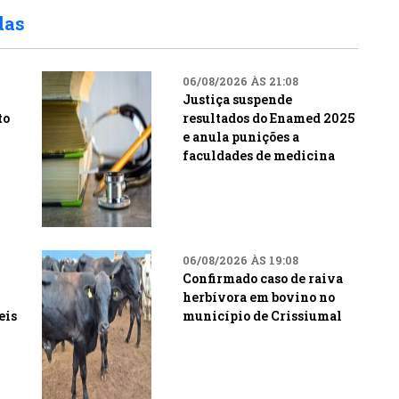
das
06/08/2026 ÀS 21:08
Justiça suspende
to
resultados do Enamed 2025
e anula punições a
faculdades de medicina
06/08/2026 ÀS 19:08
Confirmado caso de raiva
herbívora em bovino no
eis
município de Crissiumal