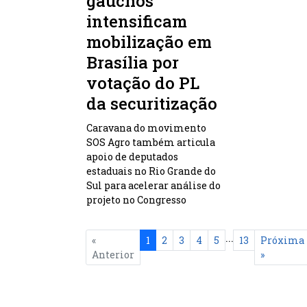
gaúchos
intensificam
mobilização em
Brasília por
votação do PL
da securitização
Caravana do movimento
SOS Agro também articula
apoio de deputados
estaduais no Rio Grande do
Sul para acelerar análise do
projeto no Congresso
...
«
1
2
3
4
5
13
Próxima
Anterior
»