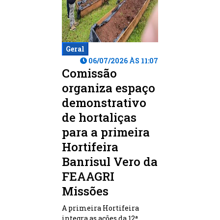
Geral
06/07/2026 ÀS 11:07
Comissão
organiza espaço
demonstrativo
de hortaliças
para a primeira
Hortifeira
Banrisul Vero da
FEAAGRI
Missões
A primeira Hortifeira
integra as ações da 12ª